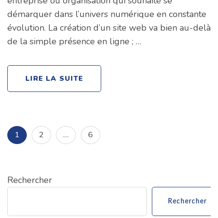
entreprise ou organisation qui souhaite se
démarquer dans l’univers numérique en constante
évolution. La création d’un site web va bien au-delà
de la simple présence en ligne ; …
LIRE LA SUITE
Pagination
Page
Page
Page
1
2
…
6
des
publications
Rechercher
Rechercher