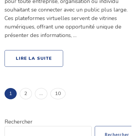
pour toute entreprise, organisation ou individu
souhaitant se connecter avec un public plus large.
Ces plateformes virtuelles servent de vitrines
numériques, offrant une opportunité unique de
présenter des informations, …
LIRE LA SUITE
Pagination
Page
Page
Page
1
2
…
10
des
publications
Rechercher
Rechercher