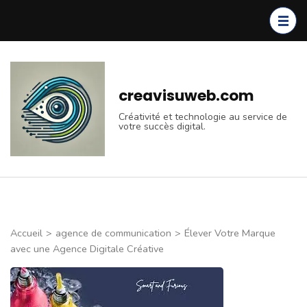
Aller
au
contenu
(Pressez
Entrée)
creavisuweb.com
Créativité et technologie au service de
votre succès digital.
Accueil
>
agence de communication
>
Élever Votre Marque
avec une Agence Digitale Créative