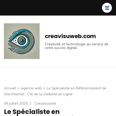
Aller
au
contenu
(Pressez
Entrée)
creavisuweb.com
Créativité et technologie au service de
votre succès digital.
Accueil
>
agence web
>
Le Spécialiste en Référencement de
Site Internet : Clé de la Visibilité en Ligne
04 juillet 2025
/
Creavisuweb
Le Spécialiste en