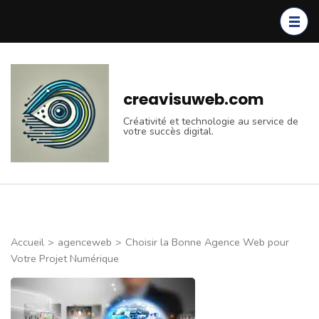
Aller
au
contenu
(Pressez
Entrée)
creavisuweb.com
Créativité et technologie au service de
votre succès digital.
Accueil
>
agenceweb
>
Choisir la Bonne Agence Web pour
Votre Projet Numérique