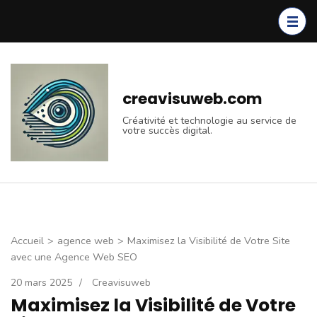
Aller
au
contenu
(Pressez
Entrée)
creavisuweb.com
Créativité et technologie au service de
votre succès digital.
Accueil
>
agence web
>
Maximisez la Visibilité de Votre Site
avec une Agence Web SEO
20 mars 2025
/
Creavisuweb
Maximisez la Visibilité de Votre