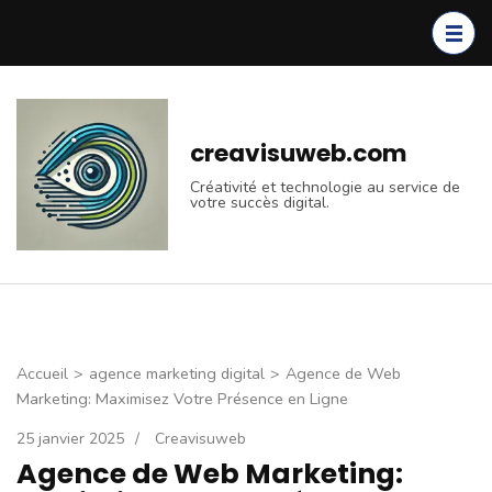
Aller
au
contenu
(Pressez
Entrée)
creavisuweb.com
Créativité et technologie au service de
votre succès digital.
Accueil
>
agence marketing digital
>
Agence de Web
Marketing: Maximisez Votre Présence en Ligne
25 janvier 2025
/
Creavisuweb
Agence de Web Marketing: