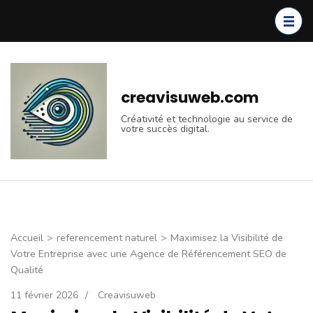
Aller
au
contenu
(Pressez
Entrée)
creavisuweb.com
Créativité et technologie au service de
votre succès digital.
Accueil
>
referencement naturel
>
Maximisez la Visibilité de
Votre Entreprise avec une Agence de Référencement SEO de
Qualité
11 février 2026
/
Creavisuweb