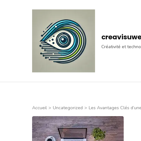
Aller
au
contenu
(Pressez
creavisuw
Entrée)
Créativité et techno
Accueil
>
Uncategorized
>
Les Avantages Clés d’un