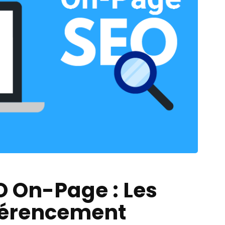
O On-Page : Les
férencement