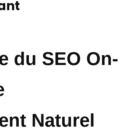
ant
ce du SEO On-
e
nt Naturel