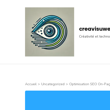
Aller
au
contenu
(Pressez
creavisuw
Entrée)
Créativité et techno
Accueil
>
Uncategorized
>
Optimisation SEO On-Pag