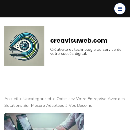
Aller
au
contenu
(Pressez
Entrée)
creavisuweb.com
Créativité et technologie au service de
votre succès digital.
Accueil
>
Uncategorized
>
Optimisez Votre Entreprise Avec des
Solutions Sur Mesure Adaptées à Vos Besoins