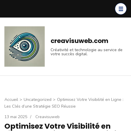
Aller
au
contenu
(Pressez
Entrée)
creavisuweb.com
Créativité et technologie au service de
votre succès digital.
Accueil
>
Uncategorized
>
Optimisez Votre Visibilité en Ligne :
Les Clés d’une Stratégie SEO Réussie
13 mai 2025
/
Creavisuweb
Optimisez Votre Visibilité en