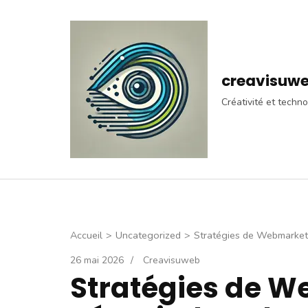
Aller
au
contenu
(Pressez
creavisuw
Entrée)
Créativité et techno
Accueil
>
Uncategorized
>
Stratégies de Webmarket
26 mai 2026
/
Creavisuweb
Stratégies de W