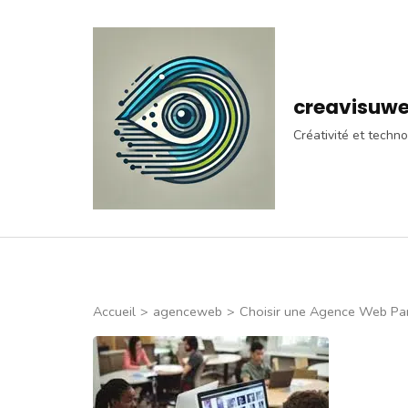
Aller
au
contenu
(Pressez
creavisuw
Entrée)
Créativité et techno
Accueil
>
agenceweb
>
Choisir une Agence Web Par