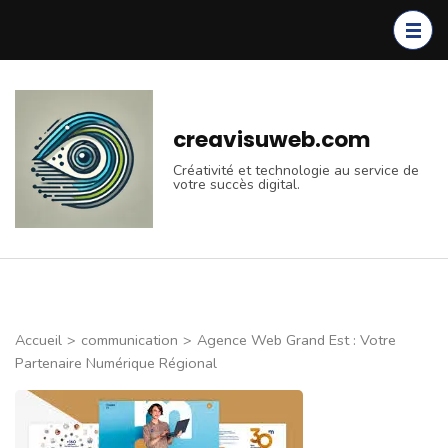
Aller
au
contenu
(Pressez
Entrée)
creavisuweb.com
Créativité et technologie au service de
votre succès digital.
Accueil
>
communication
>
Agence Web Grand Est : Votre
Partenaire Numérique Régional