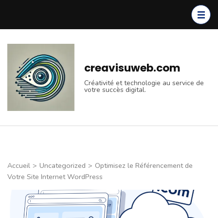
Aller
au
contenu
(Pressez
Entrée)
creavisuweb.com
Créativité et technologie au service de
votre succès digital.
Accueil
>
Uncategorized
>
Optimisez le Référencement de
Votre Site Internet WordPress