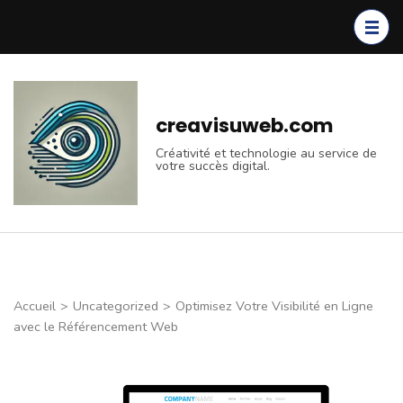
Aller
au
contenu
(Pressez
Entrée)
creavisuweb.com
Créativité et technologie au service de
votre succès digital.
Accueil
>
Uncategorized
>
Optimisez Votre Visibilité en Ligne
avec le Référencement Web