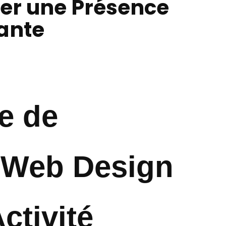
er une Présence
ante
e de
e Web Design
ctivité