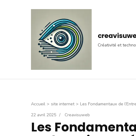
Aller
au
contenu
(Pressez
creavisuw
Entrée)
Créativité et techno
Accueil
>
site internet
>
Les Fondamentaux de l’Entr
22 avril 2025
/
Creavisuweb
Les Fondamentau